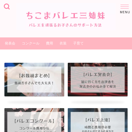
発表会
コンクール
費用
衣装
子育て