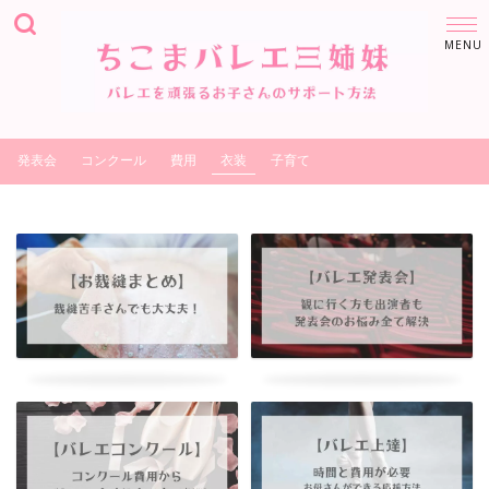
発表会
コンクール
費用
衣装
子育て