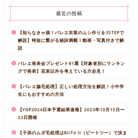
最近の投稿
【知らなきゃ損！バレエ衣装のムシ作りを3STEPで
解説】時短に繋がる秘訣満載！動画・写真付きで解
説
バレエ発表会プレゼント81選【対象者別にランキン
グで発表】花束以外を考えている方必見！
【バレエ脇毛処理】正しい処理方法を解説！小中学
生にもおすすめの方法
【YGP2024日本予選結果速報】2023年10月15日〜
22日開催
【子供のムダ毛処理はBiiTo II（ビートツー）で決ま