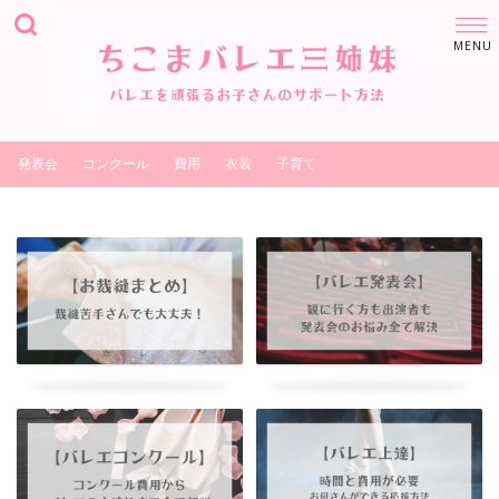
発表会
コンクール
費用
衣装
子育て