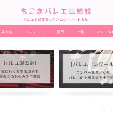
発表会
コンクール
費用
衣装
バレエ全