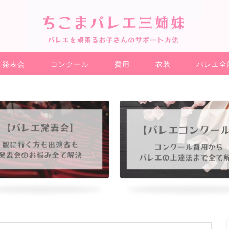
発表会
コンクール
費用
衣装
バレエ全